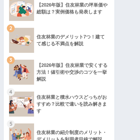
【2026年版】住友林業の坪単価や
総額は？実例価格も発表します
2
住友林業のデメリット7つ！建て
て感じる不満点を解説
3
【2026年版】住友林業で安くする
方法！値引術や交渉のコツを一挙
解説
4
住友林業と積水ハウスどっちがお
すすめ？比較で違いを読み解きま
す
5
住友林業の紹介制度のメリット・
デメリットを利用者目線で解説