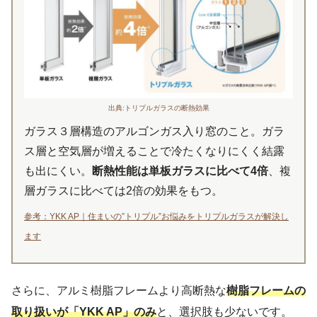
出典:トリプルガラスの断熱効果
ガラス３層構造のアルゴンガス入り窓のこと。ガラ
ス層と空気層が増えることで冷たくなりにくく結露
も出にくい。
断熱性能は単板ガラスに比べて4倍
、複
層ガラスに比べては2倍の効果をもつ。
参考：YKK AP｜住まいの”トリプル”お悩みをトリプルガラスが解決し
ます
さらに、アルミ樹脂フレームより高断熱な
樹脂フレームの
取り扱いが「YKK AP」のみ
と、選択肢も少ないです。